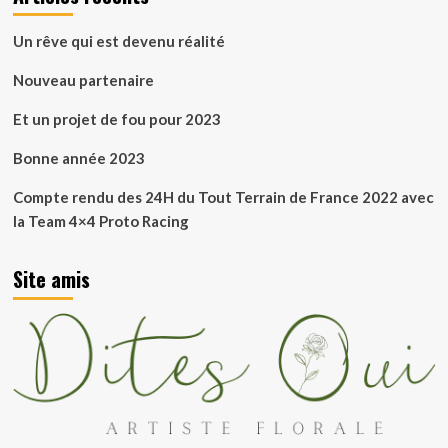
publications
à
Sens
Un rêve qui est devenu réalité
Pilote
ASMS
Nouveau partenaire
=>Ouistiti
Et un projet de fou pour 2023
Bonne année 2023
Compte rendu des 24H du Tout Terrain de France 2022 avec
la Team 4×4 Proto Racing
Site amis