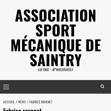
Skip
ASSOCIATION
to
content
SPORT
MÉCANIQUE DE
SAINTRY
LOI 1901 – N°W912014257
Primary
Menu
ACCUEIL
NEWS
FABRICE RAVENET
Fabrice ravenet