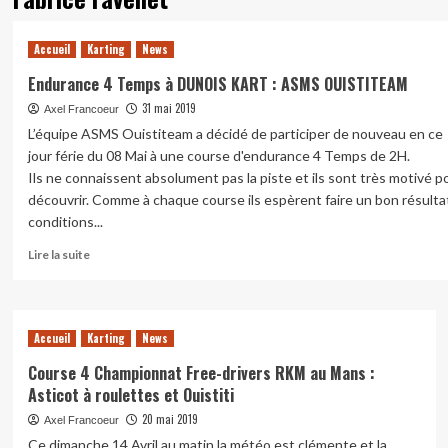
Accueil
Karting
News
Endurance 4 Temps à DUNOIS KART : ASMS OUISTITEAM
31 mai 2019
Axel Francoeur
L’équipe ASMS Ouistiteam a décidé de participer de nouveau en ce
jour férie du 08 Mai à une course d'endurance 4 Temps de 2H.
Ils ne connaissent absolument pas la piste et ils sont très motivé po
découvrir. Comme à chaque course ils espèrent faire un bon résulta
conditions...
En
Lire la suite
savoir
plus
sur
Endurance
Accueil
Karting
News
4
Temps
Course 4 Championnat Free-drivers RKM au Mans :
à
Asticot à roulettes et Ouistiti
DUNOIS
20 mai 2019
Axel Francoeur
KART
:
Ce dimanche 14 Avril au matin la météo est clémente et la