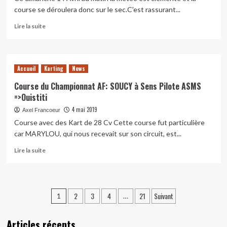
ASMS
course se déroulera donc sur le sec.C'est rassurant...
OUISTITEAM
En
Lire la suite
savoir
plus
sur
Course
Accueil
Karting
News
4
Championnat
Course du Championnat AF: SOUCY à Sens Pilote ASMS
Free-
=>Ouistiti
drivers
4 mai 2019
Axel Francoeur
RKM
au
Course avec des Kart de 28 Cv Cette course fut particulière
Mans
car MARYLOU, qui nous recevait sur son circuit, est...
:
En
Asticot
Lire la suite
savoir
à
plus
roulettes
sur
et
Course
Ouistiti
Pagination
2
3
4
21
Suivant
1
…
du
des
Championnat
AF:
Articles récents
SOUCY