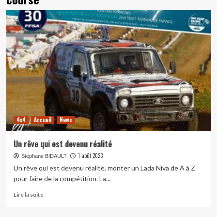
4x4
Accueil
News
Un rêve qui est devenu réalité
1 août 2023
Stéphane BIDAULT
Un rêve qui est devenu réalité, monter un Lada Niva de À à Z
pour faire de la compétition. La...
En
Lire la suite
savoir
plus