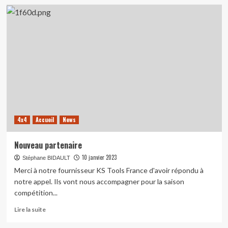
sur
Un
rêve
qui
est
devenu
réalité
4x4
Accueil
News
Nouveau partenaire
10 janvier 2023
Stéphane BIDAULT
Merci à notre fournisseur KS Tools France d'avoir répondu à
notre appel. Ils vont nous accompagner pour la saison
compétition...
En
Lire la suite
savoir
plus