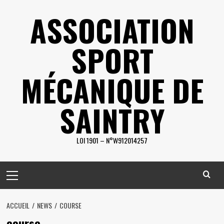
Skip
ASSOCIATION
to
content
SPORT
MÉCANIQUE DE
SAINTRY
LOI 1901 – N°W912014257
Primary
Menu
ACCUEIL
NEWS
COURSE
course