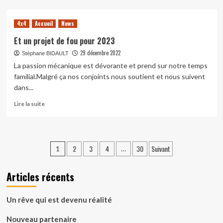
sur
Nouveau
4x4
Accueil
News
partenaire
Et un projet de fou pour 2023
29 décembre 2022
Stéphane BIDAULT
La passion mécanique est dévorante et prend sur notre temps
familial.Malgré ça nos conjoints nous soutient et nous suivent
dans...
En
Lire la suite
savoir
plus
sur
Et
Pagination
2
3
4
30
Suivant
1
…
un
des
projet
de
Articles récents
publications
fou
pour
2023
Un rêve qui est devenu réalité
Nouveau partenaire