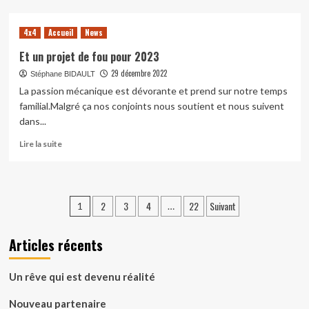
sur
Nouveau
4x4
Accueil
News
partenaire
Et un projet de fou pour 2023
29 décembre 2022
Stéphane BIDAULT
La passion mécanique est dévorante et prend sur notre temps
familial.Malgré ça nos conjoints nous soutient et nous suivent
dans...
En
Lire la suite
savoir
plus
sur
Et
Pagination
2
3
4
22
Suivant
1
…
un
des
projet
de
Articles récents
publications
fou
pour
2023
Un rêve qui est devenu réalité
Nouveau partenaire