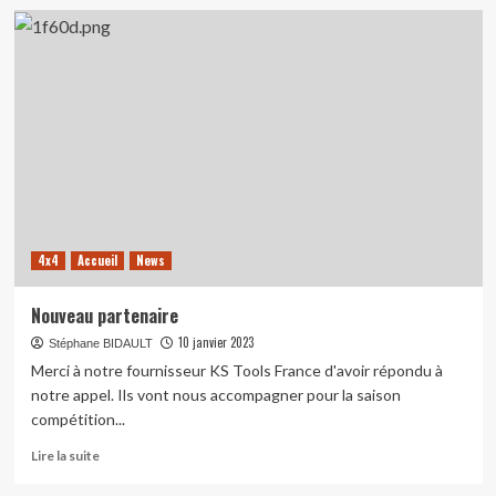
sur
Un
rêve
qui
est
devenu
réalité
4x4
Accueil
News
Nouveau partenaire
10 janvier 2023
Stéphane BIDAULT
Merci à notre fournisseur KS Tools France d'avoir répondu à
notre appel. Ils vont nous accompagner pour la saison
compétition...
En
Lire la suite
savoir
plus