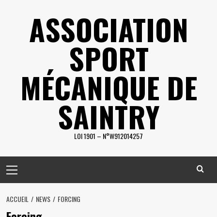
Skip
ASSOCIATION
to
content
SPORT
MÉCANIQUE DE
SAINTRY
LOI 1901 – N°W912014257
Primary
Menu
ACCUEIL
NEWS
FORCING
Forcing