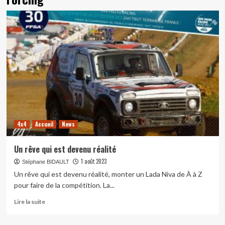
4x4
Accueil
News
Un rêve qui est devenu réalité
1 août 2023
Stéphane BIDAULT
Un rêve qui est devenu réalité, monter un Lada Niva de À à Z
pour faire de la compétition. La...
En
Lire la suite
savoir
plus