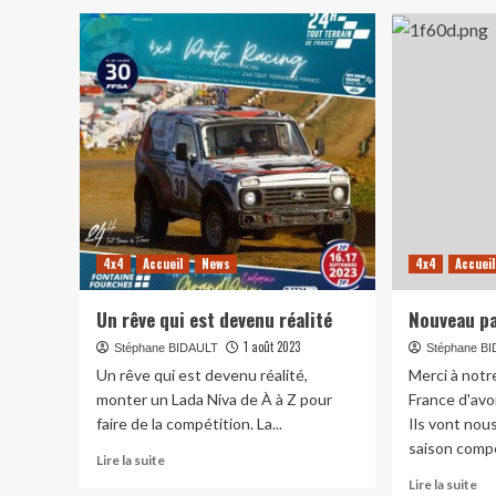
4x4
Accueil
News
4x4
Accueil
Un rêve qui est devenu réalité
Nouveau pa
1 août 2023
Stéphane BIDAULT
Stéphane B
Un rêve qui est devenu réalité,
Merci à notr
monter un Lada Niva de À à Z pour
France d'avo
faire de la compétition. La...
Ils vont nou
saison compé
En
Lire la suite
savoir
En
Lire la suite