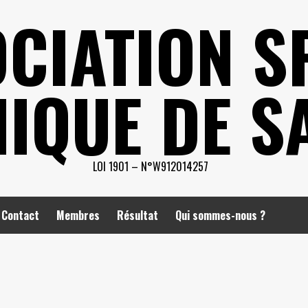
CIATION S
IQUE DE S
LOI 1901 – N°W912014257
Contact
Membres
Résultat
Qui sommes-nous ?