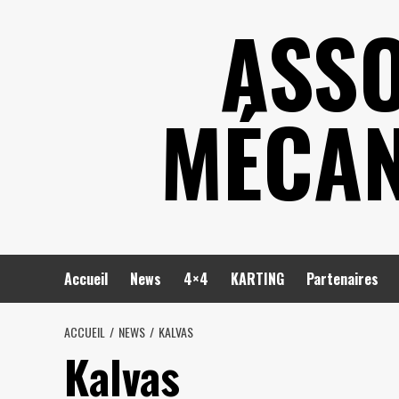
Skip
ASSO
to
content
MÉCAN
Accueil
News
4×4
KARTING
Partenaires
ACCUEIL
NEWS
KALVAS
Kalvas