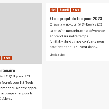
4x4
Accueil
News
Et un projet de fou pour 2023
29 décembre 2022
Stéphane BIDAULT
La passion mécanique est dévorante
et prend sur notre temps
familial.Malgré ça nos conjoints nous
soutient et nous suivent dans...
En
Lire la suite
News
savoir
plus
sur
rtenaire
Et
10 janvier 2023
IDAULT
un
projet
e fournisseur KS Tools
de
ir répondu à notre appel.
fou
s accompagner pour la
pour
tition...
2023