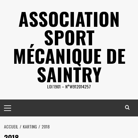
Skip
ASSOCIATION
to
content
SPORT
MÉCANIQUE DE
SAINTRY
LOI 1901 – N°W912014257
Primary
Menu
ACCUEIL
KARTING
2018
2018