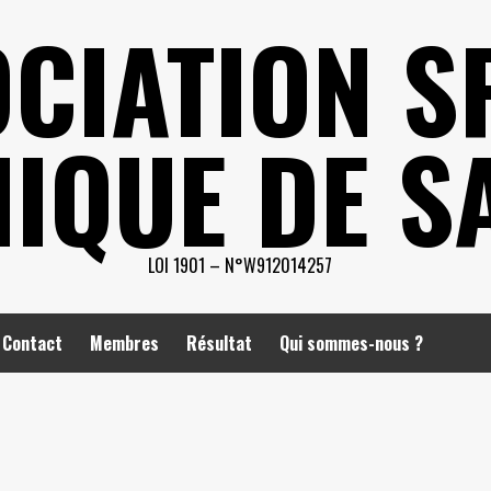
CIATION S
IQUE DE S
LOI 1901 – N°W912014257
Contact
Membres
Résultat
Qui sommes-nous ?