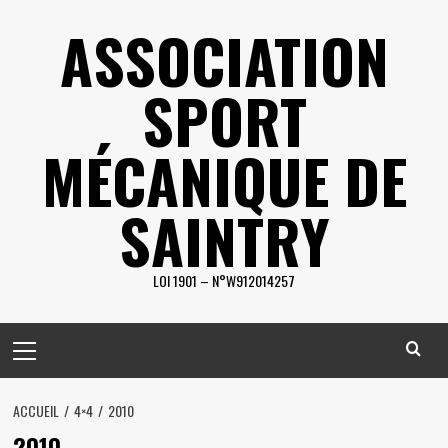
Skip
ASSOCIATION
to
content
SPORT
MÉCANIQUE DE
SAINTRY
LOI 1901 – N°W912014257
Primary
Menu
ACCUEIL
4×4
2010
2010