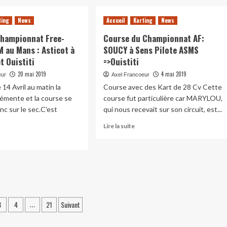
ting
News
Accueil
Karting
News
Championnat Free-
Course du Championnat AF:
M au Mans : Asticot à
SOUCY à Sens Pilote ASMS
t Ouistiti
=>Ouistiti
20 mai 2019
4 mai 2019
eur
Axel Francoeur
14 Avril au matin la
Course avec des Kart de 28 Cv Cette
émente et la course se
course fut particulière car MARYLOU,
 motivé pour la
nc sur le sec.C'est
qui nous recevait sur son circuit, est...
En
Lire la suite
savoir
plus
oir
sur
s
Course
r
du
urse
Championnat
AF:
ampionnat
tion
SOUCY
ee-
3
4
21
Suivant
…
à
vers
Sens
KM