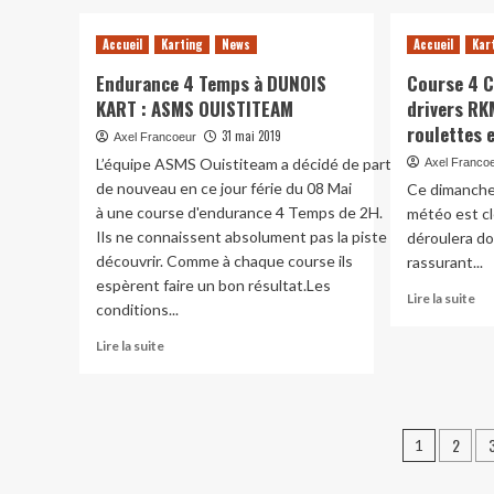
Accueil
Karting
News
Accueil
Kar
Endurance 4 Temps à DUNOIS
Course 4 
KART : ASMS OUISTITEAM
drivers RK
roulettes e
31 mai 2019
Axel Francoeur
L’équipe ASMS Ouistiteam a décidé de participer
Axel Franco
de nouveau en ce jour férie du 08 Mai
Ce dimanche 
à une course d'endurance 4 Temps de 2H.
météo est cl
Ils ne connaissent absolument pas la piste et ils sont très
déroulera do
découvrir. Comme à chaque course ils
rassurant...
espèrent faire un bon résultat.Les
En
Lire la suite
conditions...
sav
plu
En
Lire la suite
su
savoir
Co
plus
4
sur
Ch
Endurance
Pagina
2
Fr
1
4
dri
des
Temps
R
à