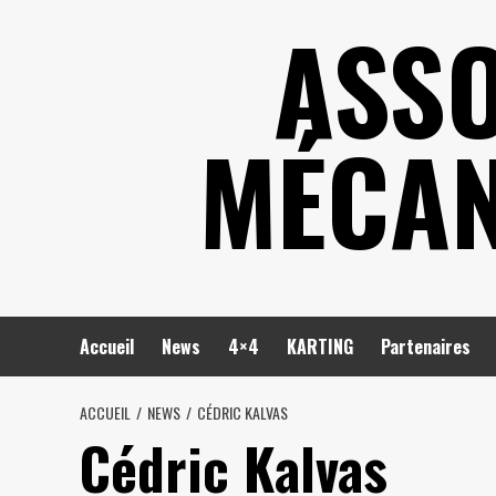
Skip
ASSO
to
content
MÉCAN
Accueil
News
4×4
KARTING
Partenaires
ACCUEIL
NEWS
CÉDRIC KALVAS
Cédric Kalvas