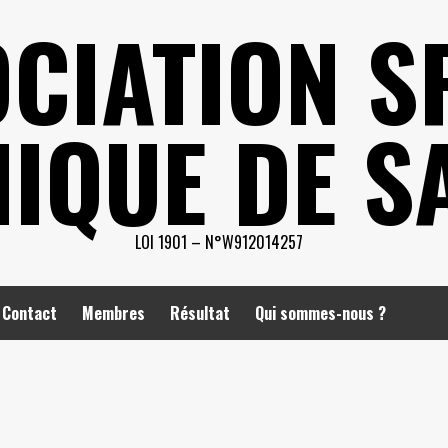
CIATION S
IQUE DE S
LOI 1901 – N°W912014257
Contact
Membres
Résultat
Qui sommes-nous ?