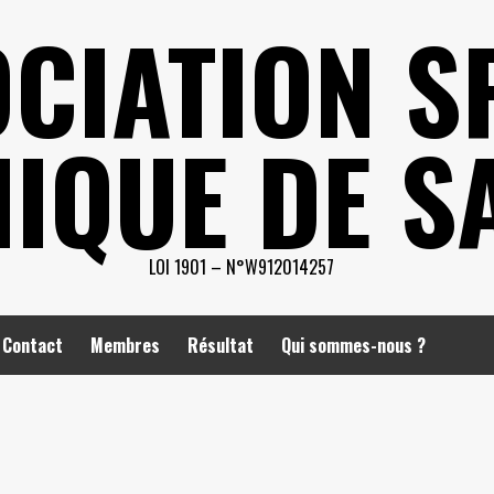
CIATION S
IQUE DE S
LOI 1901 – N°W912014257
Contact
Membres
Résultat
Qui sommes-nous ?