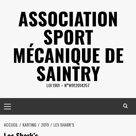
Skip
ASSOCIATION
to
content
SPORT
MÉCANIQUE DE
SAINTRY
LOI 1901 – N°W912014257
Primary
Menu
ACCUEIL
KARTING
2019
LES SHARK’S
Les Shark’s