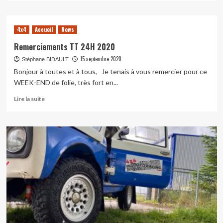
plus
sur
24
4x4
Accueil
News
heures
4×4
Remerciements TT 24H 2020
de
15 septembre 2020
Stéphane BIDAULT
France
Bonjour à toutes et à tous, Je tenais à vous remercier pour ce
(17
et
WEEK-END de folie, très fort en...
18
En
Lire la suite
septembre
savoir
2022)
plus
sur
Remerciements
TT
24H
2020