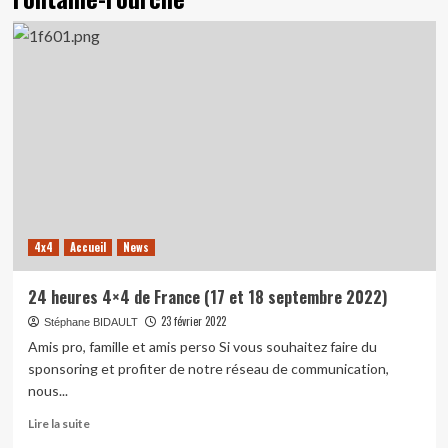
4x4
Accueil
News
24 heures 4×4 de France (17 et 18 septembre 2022)
23 février 2022
Stéphane BIDAULT
Amis pro, famille et amis perso Si vous souhaitez faire du
sponsoring et profiter de notre réseau de communication,
nous...
En
Lire la suite
savoir