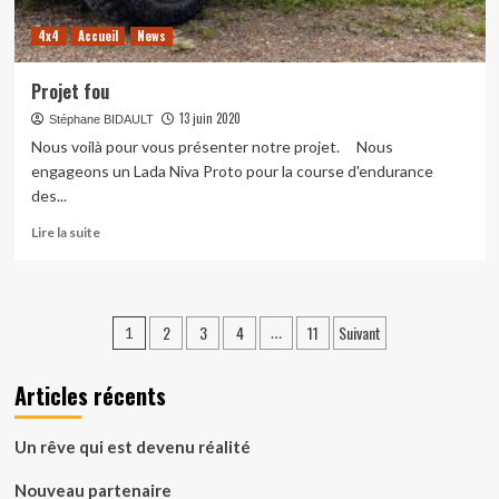
4x4
Accueil
News
Projet fou
13 juin 2020
Stéphane BIDAULT
Nous voilà pour vous présenter notre projet. Nous
engageons un Lada Niva Proto pour la course d'endurance
des...
En
Lire la suite
savoir
plus
sur
Projet
Pagination
2
3
4
11
Suivant
1
…
fou
des
Articles récents
publications
Un rêve qui est devenu réalité
Nouveau partenaire