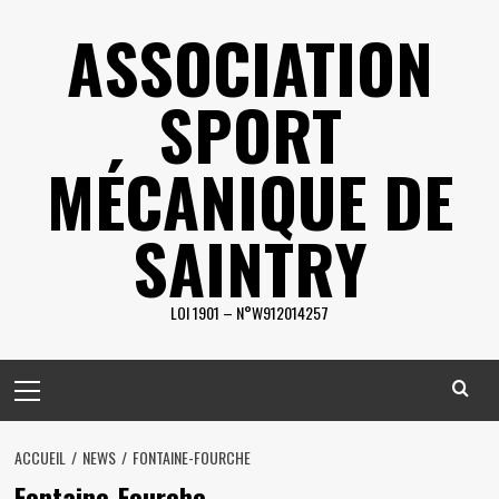
Skip
ASSOCIATION
to
content
SPORT
MÉCANIQUE DE
SAINTRY
LOI 1901 – N°W912014257
Primary
Menu
ACCUEIL
NEWS
FONTAINE-FOURCHE
Fontaine-Fourche