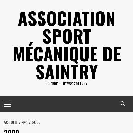
Skip
ASSOCIATION
to
content
SPORT
MÉCANIQUE DE
SAINTRY
LOI 1901 – N°W912014257
Primary
Menu
ACCUEIL
4×4
2009
2009