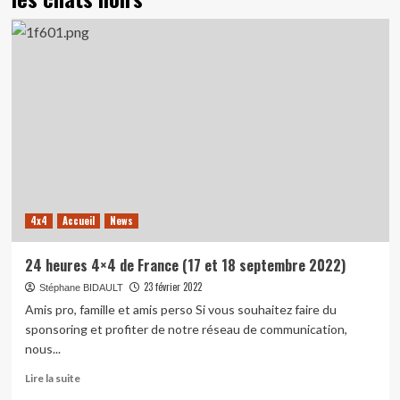
4x4
Accueil
News
24 heures 4×4 de France (17 et 18 septembre 2022)
23 février 2022
Stéphane BIDAULT
Amis pro, famille et amis perso Si vous souhaitez faire du
sponsoring et profiter de notre réseau de communication,
nous...
En
Lire la suite
savoir