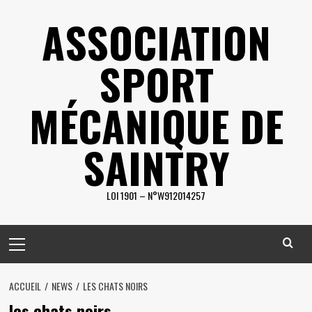
Skip
ASSOCIATION
to
content
SPORT
MÉCANIQUE DE
SAINTRY
LOI 1901 – N°W912014257
Primary
Menu
ACCUEIL
NEWS
LES CHATS NOIRS
les chats noirs