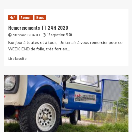
plus
sur
24
4x4
Accueil
News
heures
4×4
Remerciements TT 24H 2020
de
15 septembre 2020
Stéphane BIDAULT
France
Bonjour à toutes et à tous, Je tenais à vous remercier pour ce
(17
et
WEEK-END de folie, très fort en...
18
En
Lire la suite
septembre
savoir
2022)
plus
sur
Remerciements
TT
24H
2020