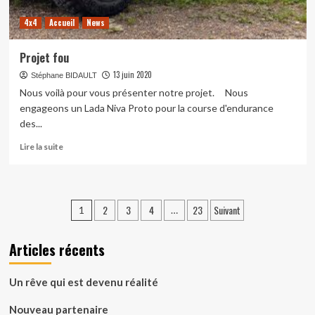
4x4
Accueil
News
Projet fou
13 juin 2020
Stéphane BIDAULT
Nous voilà pour vous présenter notre projet. Nous
engageons un Lada Niva Proto pour la course d'endurance
des...
En
Lire la suite
savoir
plus
sur
Projet
Pagination
2
3
4
23
Suivant
1
…
fou
des
Articles récents
publications
Un rêve qui est devenu réalité
Nouveau partenaire