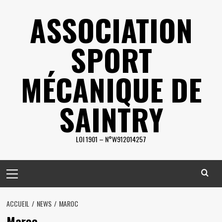
Skip
ASSOCIATION
to
content
SPORT
MÉCANIQUE DE
SAINTRY
LOI 1901 – N°W912014257
Primary
Menu
ACCUEIL
NEWS
MAROC
Maroc