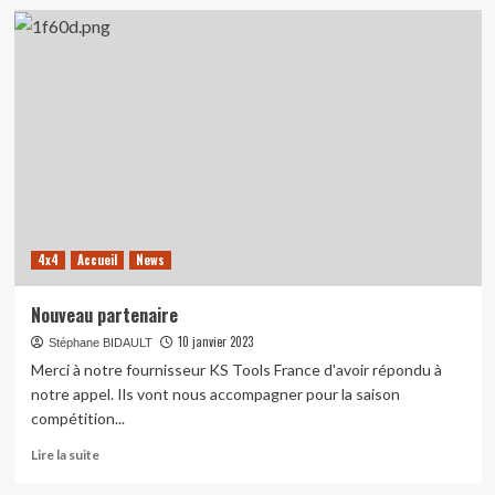
sur
Un
rêve
qui
est
devenu
réalité
4x4
Accueil
News
Nouveau partenaire
10 janvier 2023
Stéphane BIDAULT
Merci à notre fournisseur KS Tools France d'avoir répondu à
notre appel. Ils vont nous accompagner pour la saison
compétition...
En
Lire la suite
savoir
plus