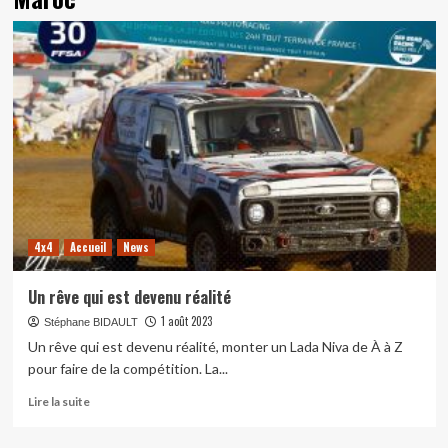
4x4
Accueil
News
Un rêve qui est devenu réalité
1 août 2023
Stéphane BIDAULT
Un rêve qui est devenu réalité, monter un Lada Niva de À à Z
pour faire de la compétition. La...
En
Lire la suite
savoir
plus