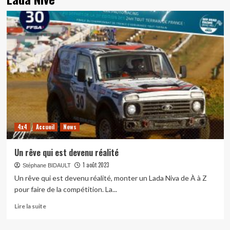
4x4
Accueil
News
Un rêve qui est devenu réalité
1 août 2023
Stéphane BIDAULT
Un rêve qui est devenu réalité, monter un Lada Niva de À à Z
pour faire de la compétition. La...
En
Lire la suite
savoir
plus