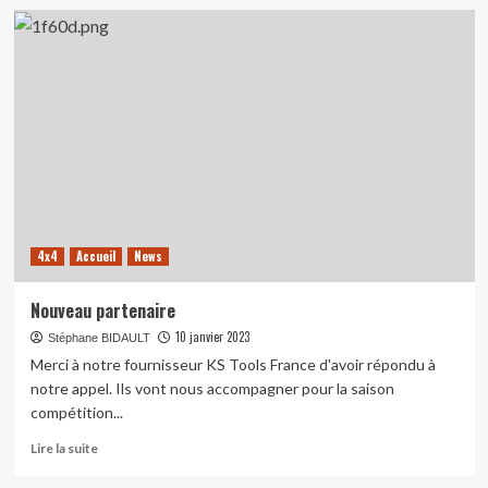
sur
Un
rêve
qui
est
devenu
réalité
4x4
Accueil
News
Nouveau partenaire
10 janvier 2023
Stéphane BIDAULT
Merci à notre fournisseur KS Tools France d'avoir répondu à
notre appel. Ils vont nous accompagner pour la saison
compétition...
En
Lire la suite
savoir
plus