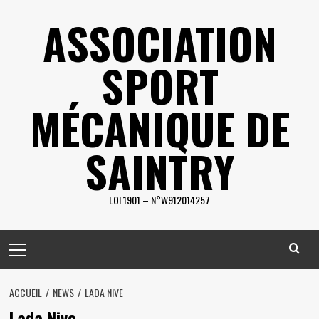
Skip
ASSOCIATION
to
content
SPORT
MÉCANIQUE DE
SAINTRY
LOI 1901 – N°W912014257
Primary
Menu
ACCUEIL
NEWS
LADA NIVE
Lada Nive