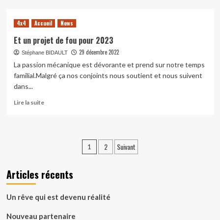
sur
Nouveau
4x4
Accueil
News
partenaire
Et un projet de fou pour 2023
29 décembre 2022
Stéphane BIDAULT
La passion mécanique est dévorante et prend sur notre temps
familial.Malgré ça nos conjoints nous soutient et nous suivent
dans...
En
Lire la suite
savoir
plus
sur
Et
Pagination
2
Suivant
1
un
des
projet
de
Articles récents
publications
fou
pour
2023
Un rêve qui est devenu réalité
Nouveau partenaire