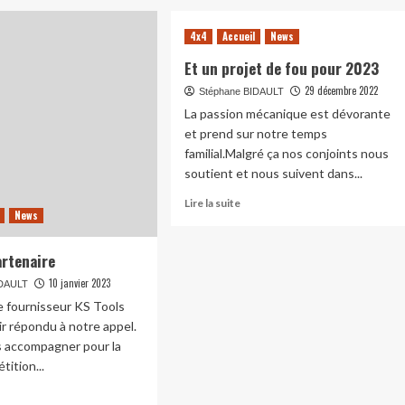
4x4
Accueil
News
Et un projet de fou pour 2023
29 décembre 2022
Stéphane BIDAULT
La passion mécanique est dévorante
et prend sur notre temps
familial.Malgré ça nos conjoints nous
soutient et nous suivent dans...
En
Lire la suite
News
savoir
plus
sur
rtenaire
Et
10 janvier 2023
IDAULT
un
projet
e fournisseur KS Tools
de
ir répondu à notre appel.
fou
s accompagner pour la
pour
tition...
2023