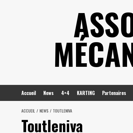
Skip
ASSO
to
content
MÉCAN
Accueil
News
4×4
KARTING
Partenaires
ACCUEIL
NEWS
TOUTLENIVA
Toutleniva