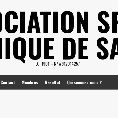
CIATION S
IQUE DE S
LOI 1901 – N°W912014257
Contact
Membres
Résultat
Qui sommes-nous ?