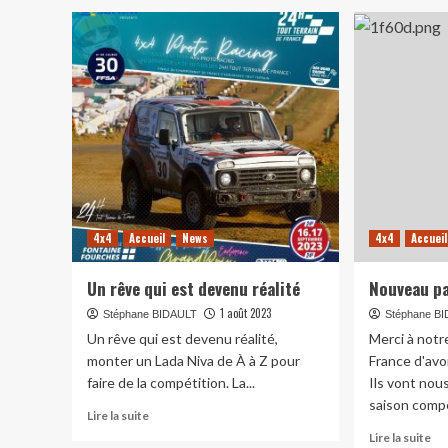
4x4
Accueil
News
4x4
Accueil
Un rêve qui est devenu réalité
Nouveau pa
1 août 2023
Stéphane BIDAULT
Stéphane B
Un rêve qui est devenu réalité,
Merci à notr
monter un Lada Niva de À à Z pour
France d'avo
faire de la compétition. La...
Ils vont nou
saison compé
En
Lire la suite
savoir
En
Lire la suite