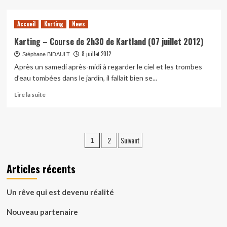
sur
Karting
Accueil
Karting
News
–
Course
Karting – Course de 2h30 de Kartland (07 juillet 2012)
de
8 juillet 2012
Stéphane BIDAULT
2h30
Après un samedi après-midi à regarder le ciel et les trombes
de
Kartland
d’eau tombées dans le jardin, il fallait bien se...
(21
En
Lire la suite
juillet
savoir
2012)
plus
sur
Karting
Pagination
2
Suivant
1
–
des
Course
de
Articles récents
publications
2h30
de
Kartland
Un rêve qui est devenu réalité
(07
juillet
Nouveau partenaire
2012)