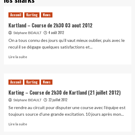
Accueil
Karting
News
Kartland – Course de 2h30 03 aout 2012
4 août 2012
Stéphane BIDAULT
On a tous connu des jours qu’il vaut mieux oublier, puis avec le
recul il se dégage quelques satisfactions et...
En
Lire la suite
savoir
plus
sur
Kartland
Accueil
Karting
News
–
Course
Karting – Course de 2h30 de Kartland (21 juillet 2012)
de
22 juillet 2012
Stéphane BIDAULT
2h30
Se rendre au circuit pour disputer une course avec l’équipe est
03
aout
toujours source d’une grande excitation. 10 jours après mon...
2012
En
Lire la suite
savoir
plus