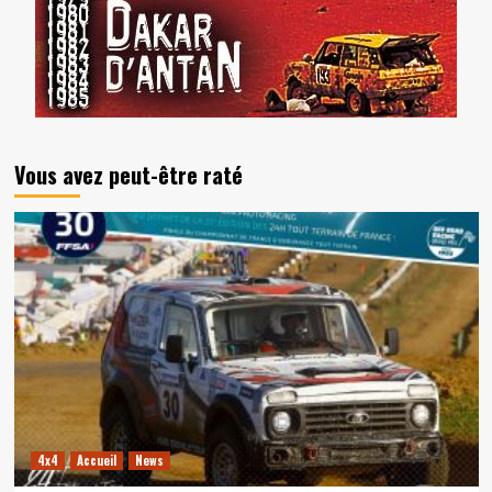
Vous avez peut-être raté
4x4
Accueil
News