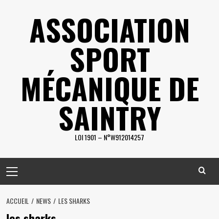
Skip
ASSOCIATION
to
content
SPORT
MÉCANIQUE DE
SAINTRY
LOI 1901 – N°W912014257
Primary
Menu
ACCUEIL
NEWS
LES SHARKS
les sharks