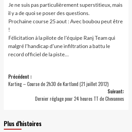
Je ne suis pas particulièrement superstitieux, mais
il y a de quoi se poser des questions.
Prochaine course 25 aout : Avec boubou peut être
!
Félicitation à la pilote de l’équipe Ranj Team qui
malgré l’handicap d’une infiltration a battu le
record officiel de la piste…
Navigation
Précédent :
Karting – Course de 2h30 de Kartland (21 juillet 2012)
d’article
Suivant:
Dernier réglage pour 24 heures TT de Chevannes
Plus d'histoires