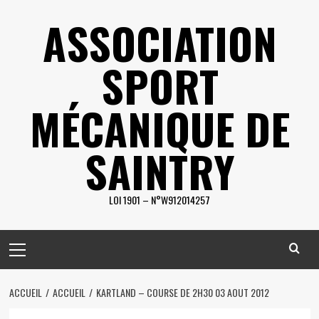
Skip
ASSOCIATION
to
content
SPORT
MÉCANIQUE DE
SAINTRY
LOI 1901 – N°W912014257
Primary
Menu
ACCUEIL
ACCUEIL
KARTLAND – COURSE DE 2H30 03 AOUT 2012