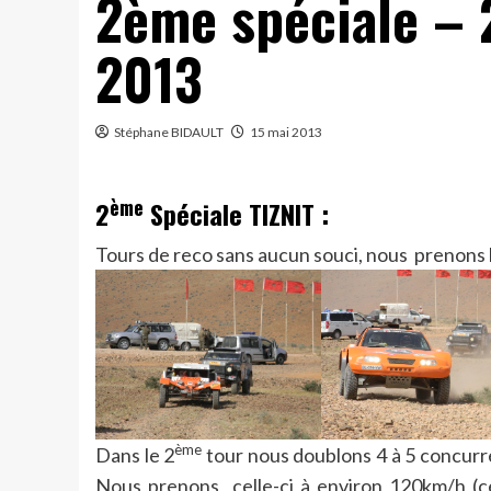
2ème spéciale – 
2013
Stéphane BIDAULT
15 mai 2013
ème
2
Spéciale TIZNIT :
Tours de reco sans aucun souci, nous prenons l
ème
Dans le 2
tour nous doublons 4 à 5 concurren
Nous prenons celle-ci à environ 120km/h (ce