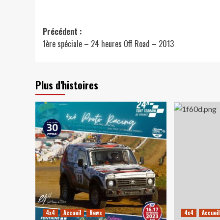
Navigation
Précédent :
1ère spéciale – 24 heures Off Road – 2013
d’article
Plus d'histoires
4x4
Accueil
News
4x4
Accueil