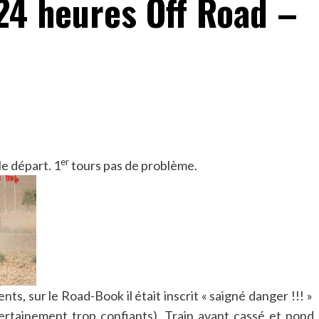
24 heures Off Road –
er
e départ. 1
tours pas de problème.
ts, sur le Road-Book il était inscrit « saigné danger !!! »
rtainement trop confiants). Train avant cassé et pond