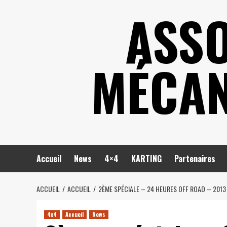
Skip
ASSO
to
content
MÉCAN
Accueil
News
4×4
KARTING
Partenaires
ACCUEIL
ACCUEIL
2ÈME SPÉCIALE – 24 HEURES OFF ROAD – 2013
4x4
Accueil
News