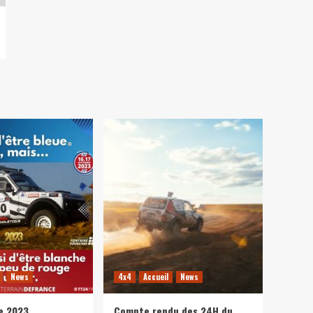
News
4x4
Accueil
News
e 2023
Compte rendu des 24H du