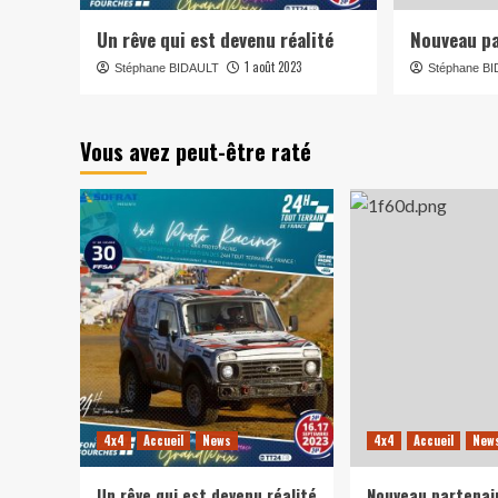
Un rêve qui est devenu réalité
Nouveau pa
1 août 2023
Stéphane BIDAULT
Stéphane B
Vous avez peut-être raté
4x4
Accueil
News
4x4
Accueil
New
Un rêve qui est devenu réalité
Nouveau partenai