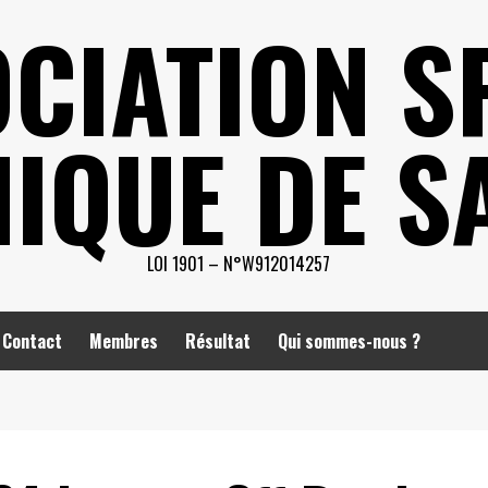
CIATION S
IQUE DE S
LOI 1901 – N°W912014257
Contact
Membres
Résultat
Qui sommes-nous ?