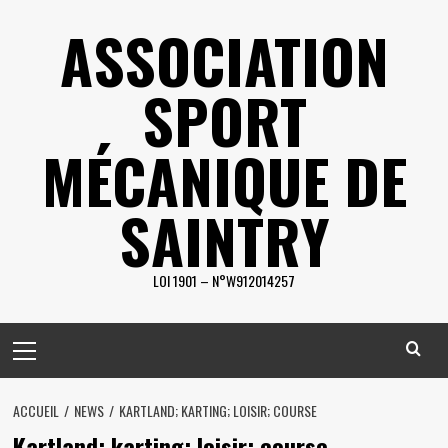
Skip
ASSOCIATION
to
content
SPORT
MÉCANIQUE DE
SAINTRY
LOI 1901 – N°W912014257
Primary
Menu
ACCUEIL
NEWS
KARTLAND; KARTING; LOISIR; COURSE
Kartland; karting; loisir; course