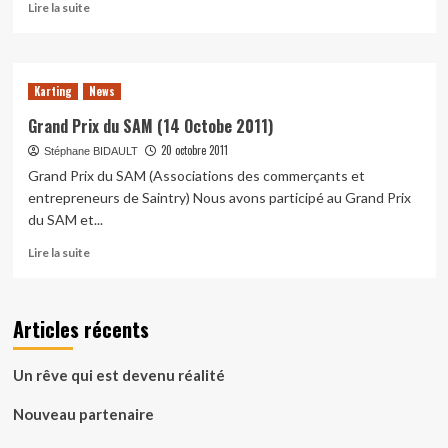
En
Lire la suite
savoir
plus
sur
kartland
Karting
News
:
Challenge
Grand Prix du SAM (14 Octobe 2011)
Kartland
20 octobre 2011
Stéphane BIDAULT
2h30
Grand Prix du SAM (Associations des commerçants et
course
du
entrepreneurs de Saintry) Nous avons participé au Grand Prix
05
du SAM et...
octobre
En
2012
Lire la suite
savoir
plus
sur
Articles récents
Grand
Prix
du
Un rêve qui est devenu réalité
SAM
(14
Nouveau partenaire
Octobe
2011)