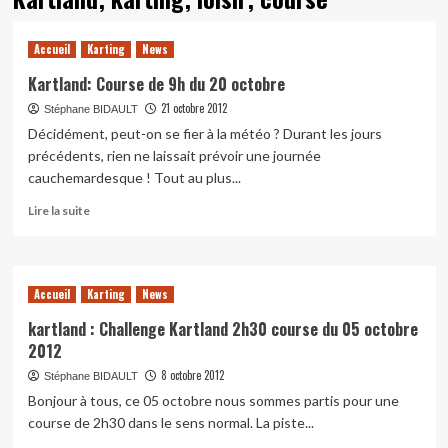
Accueil
Karting
News
Kartland: Course de 9h du 20 octobre
21 octobre 2012
Stéphane BIDAULT
Décidément, peut-on se fier à la météo ? Durant les jours
précédents, rien ne laissait prévoir une journée
cauchemardesque ! Tout au plus...
En
Lire la suite
savoir
plus
sur
Kartland:
Accueil
Karting
News
Course
de
kartland : Challenge Kartland 2h30 course du 05 octobre
9h
2012
du
8 octobre 2012
Stéphane BIDAULT
20
octobre
Bonjour à tous, ce 05 octobre nous sommes partis pour une
course de 2h30 dans le sens normal. La piste...