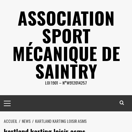
Skip
ASSOCIATION
to
content
SPORT
MÉCANIQUE DE
SAINTRY
LOI 1901 – N°W912014257
Primary
Menu
ACCUEIL
NEWS
KARTLAND KARTING LOISIR ASMS
kartland karting loisir asms