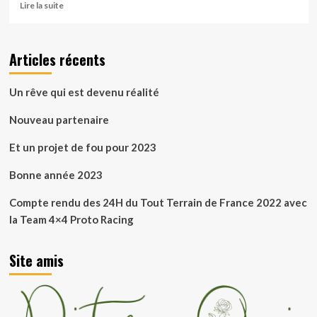
En
Lire la suite
savoir
plus
sur
Articles récents
Kartland:
Challenge
Kartland
Un rêve qui est devenu réalité
2h30
course
Nouveau partenaire
du
21
Et un projet de fou pour 2023
septembre
2012
Bonne année 2023
Compte rendu des 24H du Tout Terrain de France 2022 avec
la Team 4×4 Proto Racing
Site amis