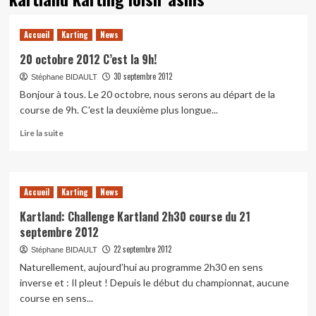
Accueil
Karting
News
20 octobre 2012 C’est la 9h!
30 septembre 2012
Stéphane BIDAULT
Bonjour à tous. Le 20 octobre, nous serons au départ de la
course de 9h. C'est la deuxième plus longue...
En
Lire la suite
savoir
plus
sur
20
Accueil
Karting
News
octobre
2012
Kartland: Challenge Kartland 2h30 course du 21
C’est
septembre 2012
la
22 septembre 2012
Stéphane BIDAULT
9h!
Naturellement, aujourd’hui au programme 2h30 en sens
inverse et : Il pleut ! Depuis le début du championnat, aucune
course en sens...