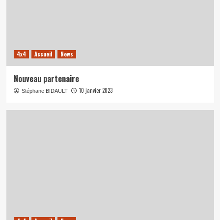
4x4
Accueil
News
Nouveau partenaire
10 janvier 2023
Stéphane BIDAULT