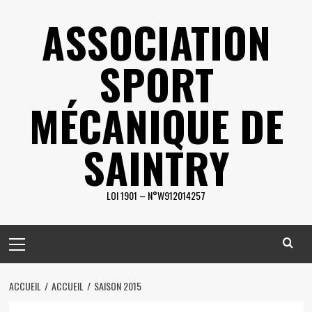
Skip
ASSOCIATION
to
content
SPORT
MÉCANIQUE DE
SAINTRY
LOI 1901 – N°W912014257
Primary
Menu
ACCUEIL
ACCUEIL
SAISON 2015