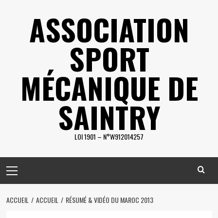
Skip
ASSOCIATION
to
content
SPORT
MÉCANIQUE DE
SAINTRY
LOI 1901 – N°W912014257
Primary
Menu
ACCUEIL
ACCUEIL
RÉSUMÉ & VIDÉO DU MAROC 2013