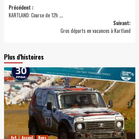
Navigation
Précédent :
KARTLAND: Course de 12h ….
d’article
Suivant:
Gros départs en vacances à Kartland
Plus d'histoires
4x4
Accueil
News