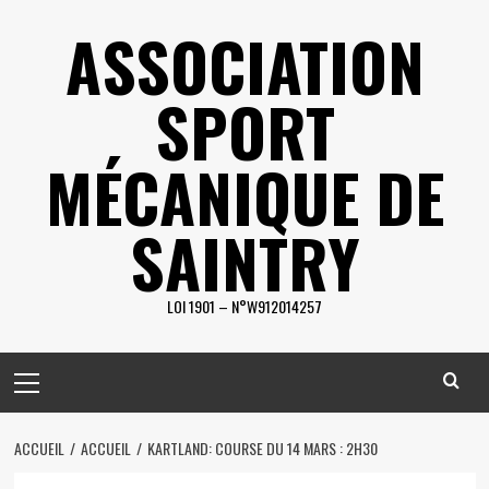
Skip
ASSOCIATION
to
content
SPORT
MÉCANIQUE DE
SAINTRY
LOI 1901 – N°W912014257
Primary
Menu
ACCUEIL
ACCUEIL
KARTLAND: COURSE DU 14 MARS : 2H30