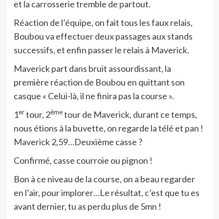
et la carrosserie tremble de partout.
Réaction de l’équipe, on fait tous les faux relais,
Boubou va effectuer deux passages aux stands
successifs, et enfin passer le relais à Maverick.
Maverick part dans bruit assourdissant, la
première réaction de Boubou en quittant son
casque « Celui-là, il ne finira pas la course ».
er
ème
1
tour, 2
tour de Maverick, durant ce temps,
nous étions à la buvette, on regarde la télé et pan !
Maverick 2,59…Deuxième casse ?
Confirmé, casse courroie ou pignon !
Bon à ce niveau de la course, on a beau regarder
en l’air, pour implorer…Le résultat, c’est que tu es
avant dernier, tu as perdu plus de 5mn !