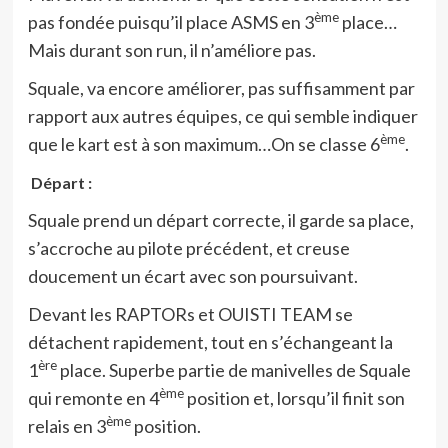
ème
pas fondée puisqu’il place ASMS en 3
place…
Mais durant son run, il n’améliore pas.
Squale, va encore améliorer, pas suffisamment par
rapport aux autres équipes, ce qui semble indiquer
ème
que le kart est à son maximum…On se classe 6
.
Départ :
Squale prend un départ correcte, il garde sa place,
s’accroche au pilote précédent, et creuse
doucement un écart avec son poursuivant.
Devant les RAPTORs et OUISTI TEAM se
détachent rapidement, tout en s’échangeant la
ère
1
place. Superbe partie de manivelles de Squale
ème
qui remonte en 4
position et, lorsqu’il finit son
ème
relais en 3
position.