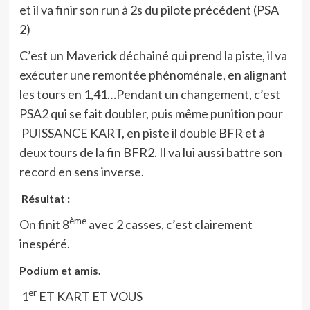
et il va finir son run à 2s du pilote précédent (PSA
2)
C’est un Maverick déchainé qui prend la piste, il va
exécuter une remontée phénoménale, en alignant
les tours en 1,41…Pendant un changement, c’est
PSA2 qui se fait doubler, puis même punition pour
PUISSANCE KART, en piste il double BFR et à
deux tours de la fin BFR2. Il va lui aussi battre son
record en sens inverse.
Résultat :
ème
On finit 8
avec 2 casses, c’est clairement
inespéré.
Podium et amis.
er
1
ET KART ET VOUS