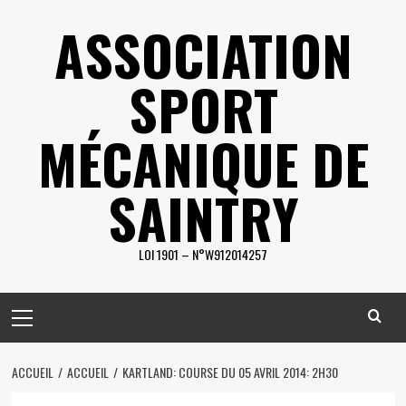
Skip
ASSOCIATION
to
content
SPORT
MÉCANIQUE DE
SAINTRY
LOI 1901 – N°W912014257
Primary
Menu
ACCUEIL
ACCUEIL
KARTLAND: COURSE DU 05 AVRIL 2014: 2H30