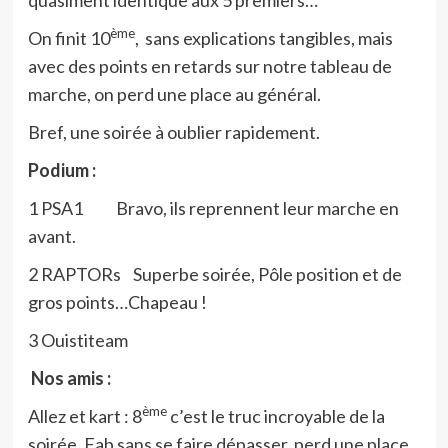
quasiment identique aux 5 premiers…
ème
On finit 10
, sans explications tangibles, mais
avec des points en retards sur notre tableau de
marche, on perd une place au général.
Bref, une soirée à oublier rapidement.
Podium :
1 PSA1
Bravo, ils reprennent leur marche en
avant.
2 RAPTORs
Superbe soirée, Pôle position et de
gros points…Chapeau !
3 Ouistiteam
Nos amis :
ème
Allez et kart : 8
c’est le truc incroyable de la
soirée, Fab sans se faire dépasser, perd une place