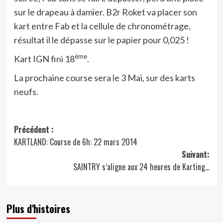
sur le drapeau à damier. B2r Roket va placer son
kart entre Fab et la cellule de chronométrage,
résultat il le dépasse sur le papier pour 0,025 !
ème
Kart IGN fini 18
.
La prochaine course sera le 3 Mai, sur des karts
neufs.
Navigation
Précédent :
KARTLAND: Course de 6h: 22 mars 2014
d’article
Suivant:
SAINTRY s’aligne aux 24 heures de Karting…
Plus d'histoires