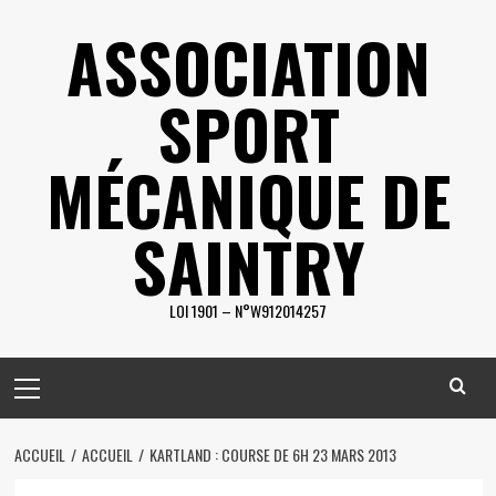
Skip
ASSOCIATION
to
content
SPORT
MÉCANIQUE DE
SAINTRY
LOI 1901 – N°W912014257
Primary
Menu
ACCUEIL
ACCUEIL
KARTLAND : COURSE DE 6H 23 MARS 2013