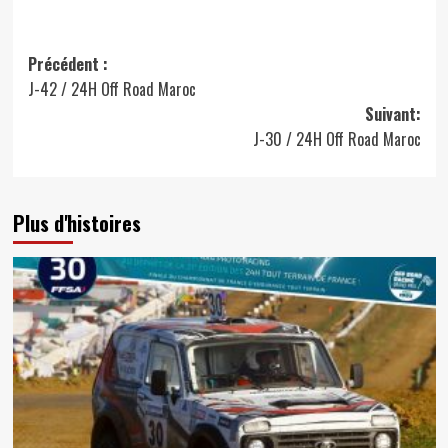
Navigation
Précédent :
J-42 / 24H Off Road Maroc
d’article
Suivant:
J-30 / 24H Off Road Maroc
Plus d'histoires