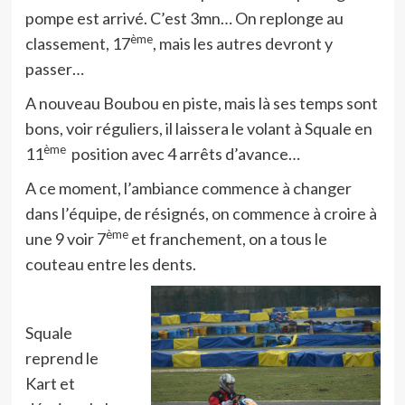
pompe est arrivé. C’est 3mn… On replonge au
ème
classement, 17
, mais les autres devront y
passer…
A nouveau Boubou en piste, mais là ses temps sont
bons, voir réguliers, il laissera le volant à Squale en
ème
11
position avec 4 arrêts d’avance…
A ce moment, l’ambiance commence à changer
dans l’équipe, de résignés, on commence à croire à
ème
une 9 voir 7
et franchement, on a tous le
couteau entre les dents.
Squale
reprend le
Kart et