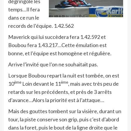
dégringole les
temps…Il fera
dans ce run le
records de l’équipe. 1.42.562
Maverick qui lui succèdera fera 1.42.592 et
Boubou fera 1.43.217…Cette émulation est
bonne, et l’équipe est homogène et régulière.
Arrive l’invité que l’on ne souhaitait pas.
Lorsque Boubou repart la nuit est tombée, on est
ème
ème
10
Loin devant le 11
, mais avec très peu de
retards sur les précédents, et près de 3 arrêts
d’avance…Alors la priorité est à l’attaque…
Mais des gouttes tombent sur la visière, durant un
tour, la piste conserve son grip, puis c’est d’abord
dans la foret, puis le bout de la ligne droite que le