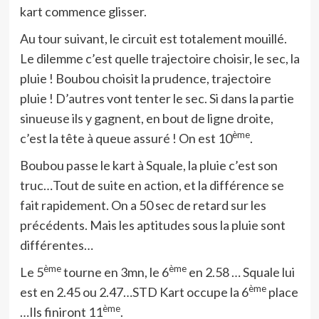
kart commence glisser.
Au tour suivant, le circuit est totalement mouillé.
Le dilemme c’est quelle trajectoire choisir, le sec, la
pluie ! Boubou choisit la prudence, trajectoire
pluie ! D’autres vont tenter le sec. Si dans la partie
sinueuse ils y gagnent, en bout de ligne droite,
ème
c’est la tête à queue assuré ! On est 10
.
Boubou passe le kart à Squale, la pluie c’est son
truc…Tout de suite en action, et la différence se
fait rapidement. On a 50 sec de retard sur les
précédents. Mais les aptitudes sous la pluie sont
différentes…
ème
ème
Le 5
tourne en 3mn, le 6
en 2.58 … Squale lui
ème
est en 2.45 ou 2.47…STD Kart occupe la 6
place
ème
…Ils finiront 11
.