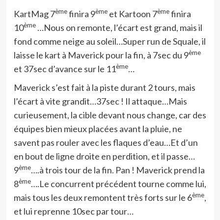
ème
ème
ème
KartMag 7
finira 9
et Kartoon 7
finira
ème
10
…Nous on remonte, l’écart est grand, mais il
fond comme neige au soleil…Super run de Squale, il
ème
laisse le kart à Maverick pour la fin, à 7sec du 9
ème
et 37sec d’avance sur le 11
…
Maverick s’est fait à la piste durant 2 tours, mais
l’écart à vite grandit…37sec ! Il attaque…Mais
curieusement, la cible devant nous change, car des
équipes bien mieux placées avant la pluie, ne
savent pas rouler avec les flaques d’eau…Et d’un
en bout de ligne droite en perdition, et il passe…
ème
9
….à trois tour de la fin. Pan ! Maverick prend la
ème
8
….Le concurrent précédent tourne comme lui,
ème
mais tous les deux remontent très forts sur le 6
,
et lui reprenne 10sec par tour…