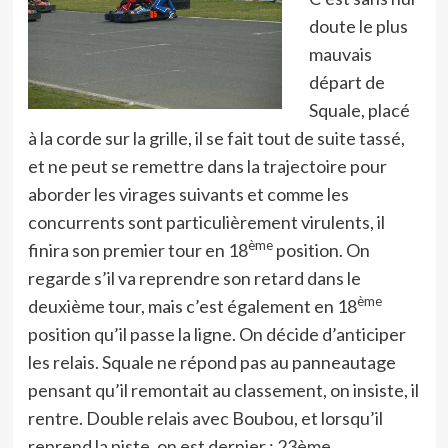
doute le plus
mauvais
départ de
Squale, placé
à la corde sur la grille, il se fait tout de suite tassé,
et ne peut se remettre dans la trajectoire pour
aborder les virages suivants et comme les
concurrents sont particulièrement virulents, il
ème
finira son premier tour en 18
position. On
regarde s’il va reprendre son retard dans le
ème
deuxième tour, mais c’est également en 18
position qu’il passe la ligne. On décide d’anticiper
les relais. Squale ne répond pas au panneautage
pensant qu’il remontait au classement, on insiste, il
rentre. Double relais avec Boubou, et lorsqu’il
reprend la piste, on est dernier : 23ème.