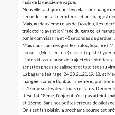
mais de la deuxième vague.
Nouvelle tactique dans les relais, on change de
secondes, on fait deux tours et on change à n
Mais, au deuxième relais de Doudou, il est derri
trajectoire avant le virage du garage, et man
par le commissaire et 45 secondes de perdu
Mais nous sommes gonflés à bloc, Squale et M
conseils (Merci encore) car cette piste hyper pi
t’interdit toute prise de trajectoire extérieure 
sens) tes pneus se salissent et tu glisses au vi
La bagarre fait rage, 24,23,21,20,19, 18, et Ma
mangée, comme Boubou la même et punition iden
la 17ème sur les deux tours restants. Dernier t
Résultat 18ème, l’objectif n’est pas atteint, ma
et 15ème..Sans nos petites erreurs de pilotage
On s’est fait plaisir, la prochaine course est p