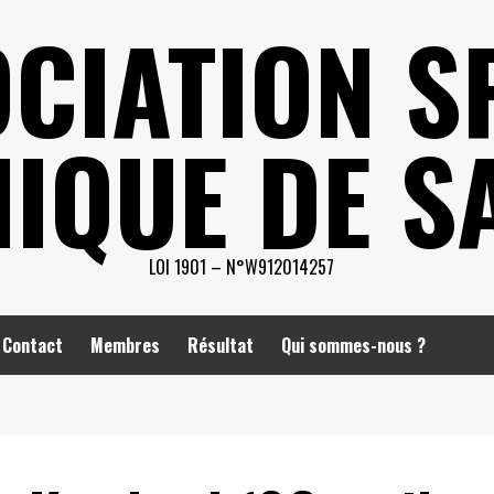
CIATION S
IQUE DE S
LOI 1901 – N°W912014257
Contact
Membres
Résultat
Qui sommes-nous ?