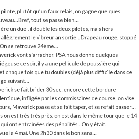
 pilote, plutôt qu’un faux relais, on gagne quelques
ouveau…Bref, tout se passe bien…
ère un duel, il double les deux pilotes, mais hors
ge allègrement le vibreur an sortie…Drapeau rouge, stoppé
e…On se retrouve 24ème…
averick vont s’arracher, PSA nous donne quelques
égeuse ce soir, il y a une pellicule de poussière qui
et chaque fois que tu doubles (déjà plus difficile dans ce
rage suivant…
verick se fait brider 30 sec, encore cette bordure
tique, infligée par les commissaires de course, on vise
ours, Maverick passe et se fait taper, et se refait passer…
is on est très très près. on est dans le même tour que le 14
 qui ont entrainées des pénalités…On y était.
révue le 4 mai. Une 2h30 dans le bon sens…