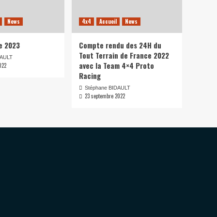
News
4x4
Accueil
News
e 2023
Compte rendu des 24H du
Tout Terrain de France 2022
DAULT
avec la Team 4×4 Proto
022
Racing
Stéphane BIDAULT
23 septembre 2022