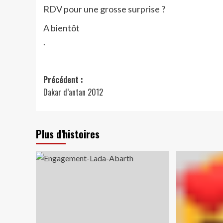
RDV pour une grosse surprise ?
A bientôt
.
Navigation
Précédent :
Dakar d’antan 2012
d’article
Plus d'histoires