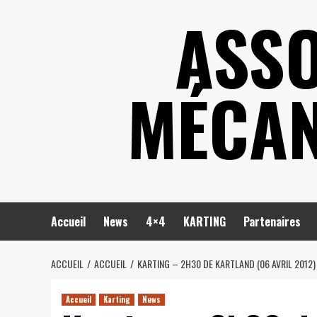
Skip
ASSO
to
content
MÉCAN
Accueil
News
4×4
KARTING
Partenaires
ACCUEIL
ACCUEIL
KARTING – 2H30 DE KARTLAND (06 AVRIL 2012)
Accueil
Karting
News