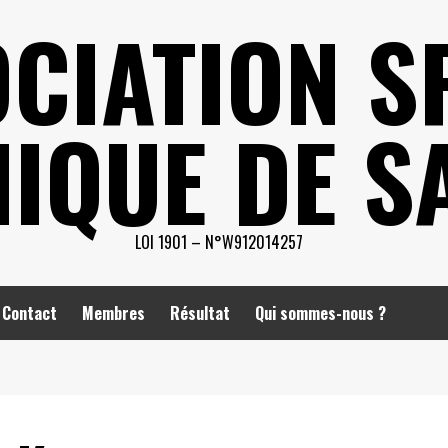
CIATION S
IQUE DE S
LOI 1901 – N°W912014257
Contact
Membres
Résultat
Qui sommes-nous ?