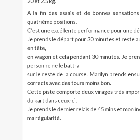
20 et 2.5 kg.
A la fin des essais et de bonnes sensations
quatrième positions.
C’est une excéllente performance pour une déco
Je prends le départ pour 30 minutes et reste
en tête,
en wagon et cela pendant 30 minutes. Je prend
personne ne le battra
sur le reste de la course. Marilyn prends ensui
corrects avec des tours moins bon.
Cette piste comporte deux virages très import
du kart dans ceux-ci.
Je prends le dernier relais de 45 mins et mon i
ma régularité.