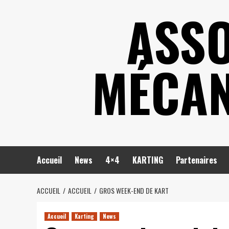
Skip
ASSO
to
content
MÉCAN
Accueil
News
4×4
KARTING
Partenaires
ACCUEIL
ACCUEIL
GROS WEEK-END DE KART
Accueil
Karting
News