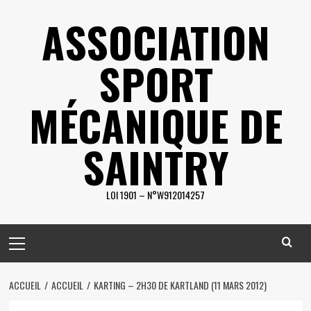
Skip
ASSOCIATION
to
content
SPORT
MÉCANIQUE DE
SAINTRY
LOI 1901 – N°W912014257
Primary
Menu
ACCUEIL
ACCUEIL
KARTING – 2H30 DE KARTLAND (11 MARS 2012)