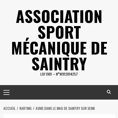
Skip
ASSOCIATION
to
content
SPORT
MÉCANIQUE DE
SAINTRY
LOI 1901 – N°W912014257
Primary
Menu
ACCUEIL
KARTING
ASMS DANS LE MAG DE SAINTRY SUR SEINE