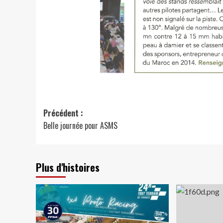
Navigation
Précédent :
Belle journée pour ASMS
d’article
Plus d'histoires