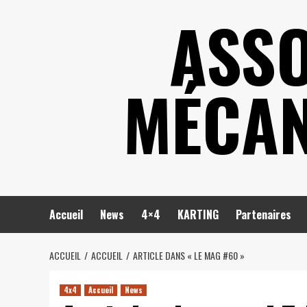
Skip
ASSO
to
content
MÉCAN
Accueil
News
4×4
KARTING
Partenaires
ACCUEIL
ACCUEIL
ARTICLE DANS « LE MAG #60 »
4x4
Accueil
News