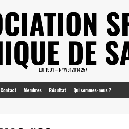
CIATION S
IQUE DE S
LOI 1901 – N°W912014257
Contact
Membres
Résultat
Qui sommes-nous ?