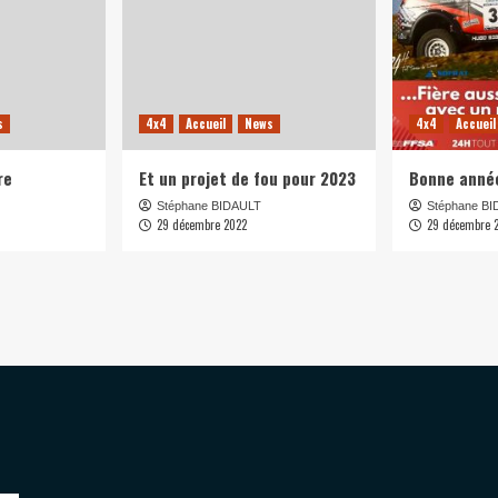
s
4x4
Accueil
News
4x4
Accueil
re
Et un projet de fou pour 2023
Bonne anné
Stéphane BIDAULT
Stéphane B
29 décembre 2022
29 décembre 