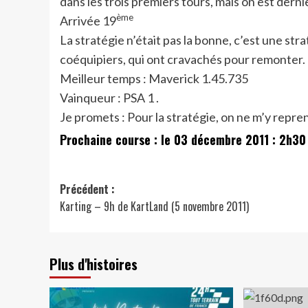
dans les trois premiers tours, mais on est derni
ème
Arrivée 19
La stratégie n’était pas la bonne, c’est une str
coéquipiers, qui ont cravachés pour remonter. 
Meilleur temps : Maverick 1.45.735
Vainqueur : PSA 1 .
Je promets : Pour la stratégie, on ne m’y repre
Prochaine course : le 03 décembre 2011 : 2h30 
Navigation
Précédent :
Karting – 9h de KartLand (5 novembre 2011)
d’article
Plus d'histoires