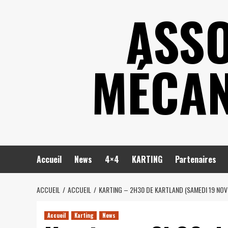
Skip
ASSO
to
content
MÉCAN
Accueil
News
4×4
KARTING
Partenaires
ACCUEIL
ACCUEIL
KARTING – 2H30 DE KARTLAND (SAMEDI 19 NOV
Accueil
Karting
News