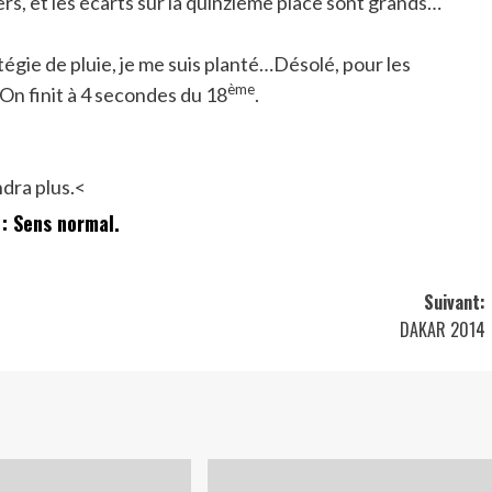
ers, et les écarts sur la quinzième place sont grands…
atégie de pluie, je me suis planté…Désolé, pour les
ème
On finit à 4 secondes du 18
.
ndra plus.<
: Sens normal.
Suivant:
DAKAR 2014