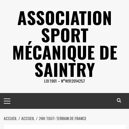
Skip
ASSOCIATION
to
content
SPORT
MÉCANIQUE DE
SAINTRY
LOI 1901 – N°W912014257
Primary
Menu
ACCUEIL
ACCUEIL
24H TOUT-TERRAIN DE FRANCE