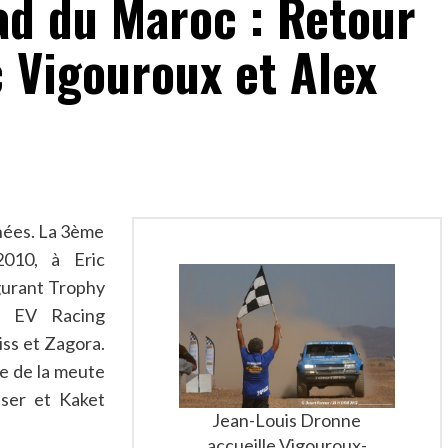
ad du Maroc : Retour
 Vigouroux et Alex
nées. La 3ème
010, à Eric
gurant Trophy
ge EV Racing
iss et Zagora.
ête de la meute
sser et Kaket
Jean-Louis Dronne
accueille Vigouroux-