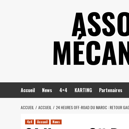
Skip
ASSO
to
content
MÉCAN
Accueil
News
4×4
KARTING
Partenaires
ACCUEIL
ACCUEIL
24 HEURES OFF-ROAD DU MAROC : RETOUR GA
4x4
Accueil
News