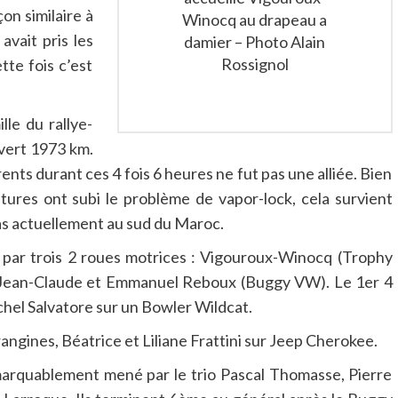
on similaire à
Winocq au drapeau a
avait pris les
damier – Photo Alain
Rossignol
te fois c’est
lle du rallye-
uvert 1973 km.
nts durant ces 4 fois 6 heures ne fut pas une alliée. Bien
itures ont subi le problème de vapor-lock, cela survient
cas actuellement au sud du Maroc.
par trois 2 roues motrices : Vigouroux-Winocq (Trophy
 Jean-Claude et Emmanuel Reboux (Buggy VW). Le 1er 4
hel Salvatore sur un Bowler Wildcat.
ngines, Béatrice et Liliane Frattini sur Jeep Cherokee.
arquablement mené par le trio Pascal Thomasse, Pierre