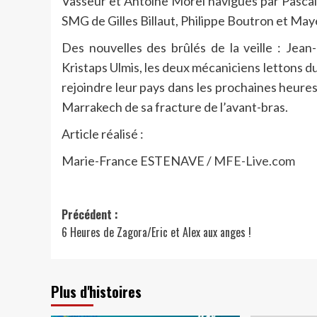
Vasseur et Antoine Morel navigués par Pascal
SMG de Gilles Billaut, Philippe Boutron et May
Des nouvelles des brûlés de la veille : Jean-
Kristaps Ulmis, les deux mécaniciens lettons 
rejoindre leur pays dans les prochaines heures
Marrakech de sa fracture de l’avant-bras.
Article réalisé :
Marie-France ESTENAVE /
MFE-Live.com
Navigation
Précédent :
6 Heures de Zagora/Eric et Alex aux anges !
d’article
Plus d'histoires